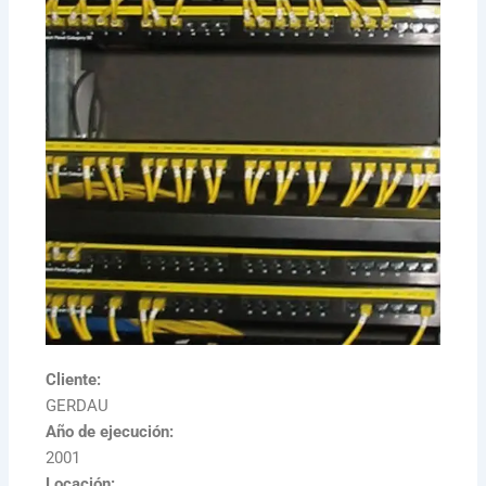
Cliente:
GERDAU
Año de ejecución:
2001
Locación: