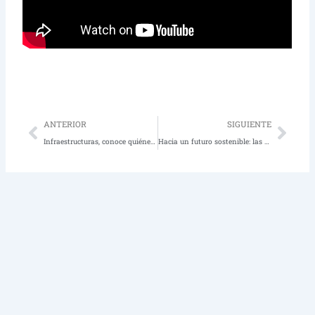
Prev
Nex
ANTERIOR
SIGUIENTE
Infraestructuras, conoce quiénes somos
Hacia un futuro sostenible: las soluciones tecnológicas que están transformando la eficiencia energética en Perú